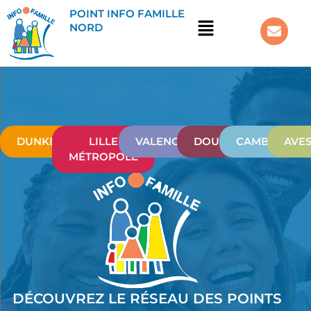
POINT INFO FAMILLE
NORD
DUNKERQUE
LILLE
VALENCIENNES
DOUAISIS
CAMBRÉSIS
AVE
MÉTROPOLE
DÉCOUVREZ LE RÉSEAU DES POINTS